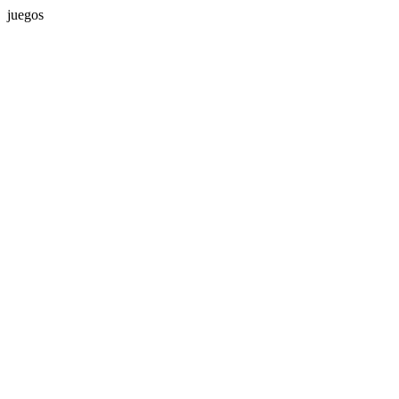
juegos